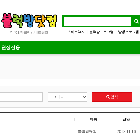
스마트책자
블럭방프로그램
방방프로그램
|
|
전국 1위 블럭방 네트워크
전국매출비교
|
원장전용
검색
이름
날짜
블럭방닷컴
2018.11.16