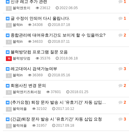
신규 레고 추가 관련
1
블럭앤토이
23612
2022.06.05
2
글 수정이 안되어 다시 올립니다.
1
블럭in
34308
2018.07.18
1
종합관리에 대여유효기간도 보이게 할 수 있을까요?
2
블럭in
34633
2018.07.11
1
블럭방닷컴 프로그램 질문 모음
블럭방닷컴
35376
2018.06.18
M
레고대여시 검색가능여부
3
블럭in
36369
2018.05.16
1
회원사진 변경 문의
2
블럭앤키즈화서점
37601
2018.01.25
3
(추가요청) 퇴장 문자 발송 시 '유효기간' 자동 삽입…
2
블럭애플
32102
2017.10.12
1
(긴급)퇴장 문자 발송 시 '유효기간' 자동 삽입 요청
3
블럭애플
31957
2017.09.18
1