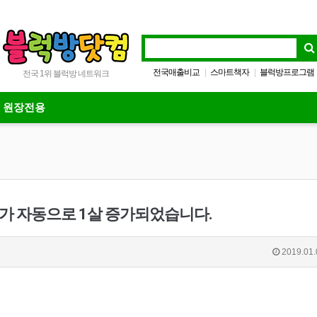
전국매출비교
스마트책자
블럭방프로그램
|
|
전국 1위 블럭방 네트워크
방방프로그램
|
원장전용
가 자동으로 1살 증가되었습니다.
2019.01.