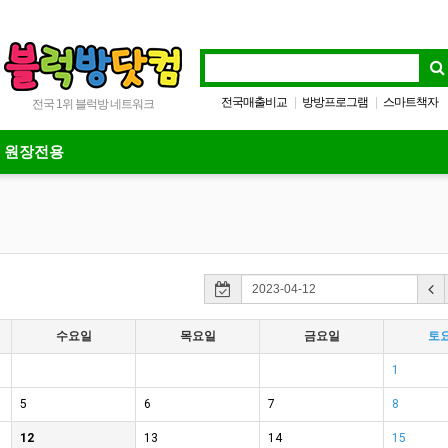
전국매출비교
방방프로그램
스마트책자
|
|
전국 1위 블럭방 네트워크
블럭방프로그램
|
원장전용
수요일
목요일
금요일
토
1
5
6
7
8
12
13
14
15