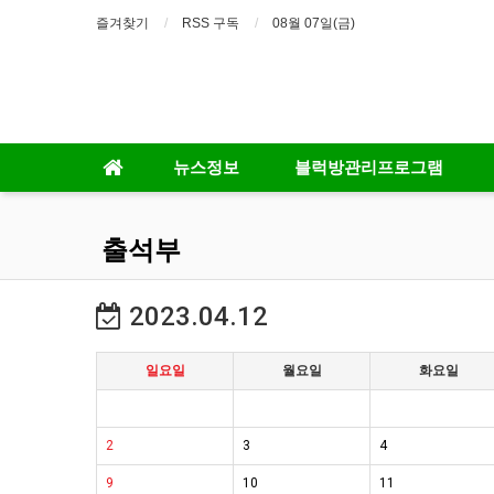
즐겨찾기
RSS 구독
08월 07일(금)
뉴스정보
블럭방관리프로그램
출석부
2023.04.12
일요일
월요일
화요일
2
3
4
9
10
11